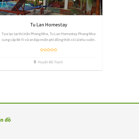
Tu Lan Homestay
Tọa lạc tại thị trấn Phong Nha, Tu Lan Homestay Phong Nha
cung cấp Wi-Fi và xe đạp miễn phí đồng thời có cả khu vườn.
Huyện Bố Trạch
n đồ