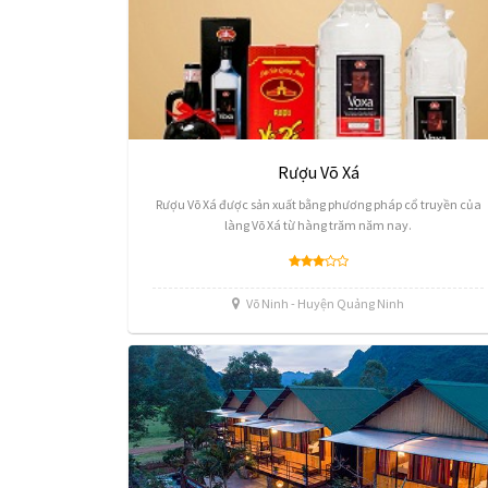
Rượu Võ Xá
Rượu Võ Xá được sản xuất bằng phương pháp cổ truyền của
làng Võ Xá từ hàng trăm năm nay.
Võ Ninh - Huyện Quảng Ninh