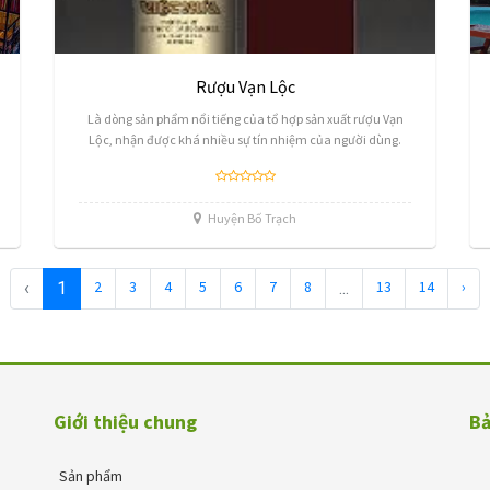
Rượu Vạn Lộc
Là dòng sản phẩm nổi tiếng của tổ hợp sản xuất rượu Vạn
Lộc, nhận được khá nhiều sự tín nhiệm của người dùng.
Huyện Bố Trạch
2
3
4
5
6
7
8
13
14
›
‹
1
...
Giới thiệu chung
Bả
Sản phẩm