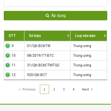
Áp dụng
STT
Số hiệu
Loại văn bản
9
01/QĐ-BCĐTW
Trung ương
10
08/2019/TT-BTC
Trung ương
11
31/QĐ-BCĐCTMTQG
Trung ương
12
920/QĐ-BCT
Trung ương
Previous
1
2
3
4
Next