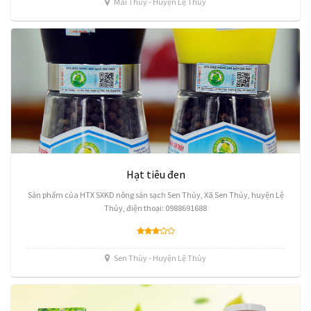
Mai Thủy - Huyện Lệ Thủy
Hạt tiêu đen
Sản phẩm của HTX SXKD nông sản sạch Sen Thủy, Xã Sen Thủy, huyện Lệ
Thủy, điện thoại: 0988691688
Sen Thủy - Huyện Lệ Thủy