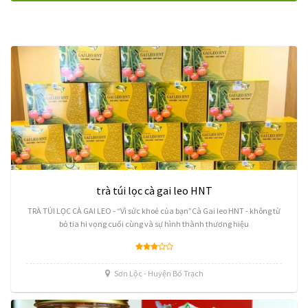
trà túi lọc cà gai leo HNT
TRÀ TÚI LỌC CÀ GAI LEO - “Vì sức khoẻ của bạn”Cà Gai leo HNT - không từ
bỏ tia hi vọng cuối cùng và sự hình thành thương hiệu
Sơn Lộc - Huyện Bố Trạch